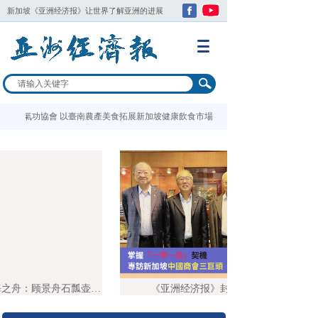
新加坡《
亚洲经济报
》让世界了解亚洲的进展
老還童氣功協會 以臺南農產美食拓展新加坡健康飲食市場
跨越百年的砂海之舟：顾景舟石瓢壶的传世文脉与当代回响
《亚洲经济报》封面回顾