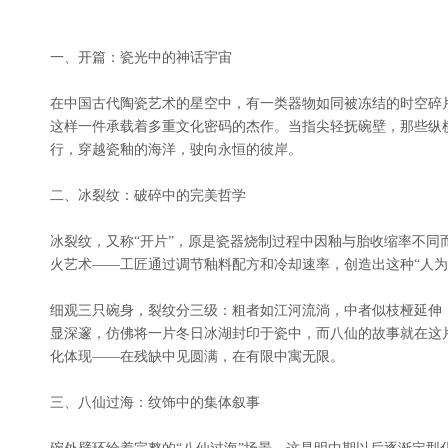
一、开篇：瓷光中的神话宇宙
在中国古代陶瓷艺术的星空中，有一类器物如同被冻结的时空碎
这样一件承载着多重文化密码的杰作。当指尖轻抚碗壁，那些纵
行，穿越瓷釉的海洋，驶向永恒的彼岸。
二、冰裂纹：破碎中的完美哲学
冰裂纹，又称“开片”，原是瓷器烧制过程中因釉与胎收缩率不同
火艺术——工匠通过调节釉料配方和冷却速率，创造出这种“人为
细观三只碗身，裂纹分三级：粗者如江河流淌，中者似枝桠延伸
显深邃，仿佛将一片冬日冰湖封印于瓷中，而八仙的故事就在这
化体现——在残缺中见圆满，在有限中寓无限。
三、八仙过海：纹饰中的集体叙事