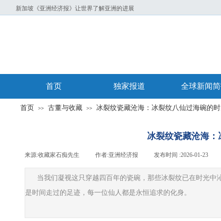
新加坡《亚洲经济报》让世界了解亚洲的进展
首页
独家报道
全球新闻简
首页
古董与收藏
冰裂纹瓷藏沧海：冰裂纹八仙过海碗的时
>>
>>
冰裂纹瓷藏沧海：
来源:
收藏家石痴先生
|
作者:
亚洲经济报
|
发布时间 :
2026-01-23
|
当我们凝视这只穿越四百年的瓷碗，那些冰裂纹已在时光中
是时间走过的足迹，每一位仙人都是永恒追求的化身。