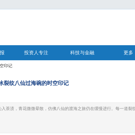
报
投资人专注
科技与金融
更多
空印记
冰裂纹八仙过海碗的时空印记
|
沁入茶渍，青花微微晕散，仿佛八仙的渡海之旅仍在缓慢进行。每一道裂