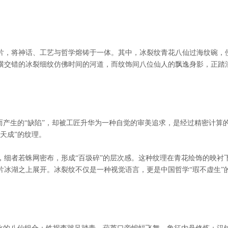
片，将神话、工艺与哲学熔铸于一体。其中，冰裂纹青花八仙过海纹碗，
横交错的冰裂细纹仿佛时间的河道，而纹饰间八位仙人的飘逸身影，正踏
而产生的“缺陷”，却被工匠升华为一种自觉的审美追求，是经过精密计算
天成”的纹理。
，细者若蛛网密布，形成“百圾碎”的层次感。这种纹理在青花绘饰的映衬
片冰湖之上展开。冰裂纹不仅是一种视觉语言，更是中国哲学“瑕不虚生”